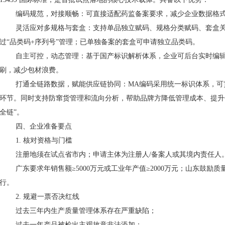
编码规范，对接顺畅：可直接适配药监备案要求，减少企业数据格
灵活应对多规格与套盒：支持单品独立赋码、规格分类赋码、套盒
过“品类码+序列号”管理；已单独备案的套盒可申请独立品类码。
自主可控，动态管理：基于国产标识解析体系，企业可后台实时编
刷，减少包材浪费。
打通全链路数据，赋能供应链协同：MA编码采用统一标识体系，可
环节。同时支持防窜货管理和流向分析，帮助品牌方降低管理成本、提升
全链”。
四、企业准备要点
1. 核对资格与门槛
注册地须在试点省市内；申请主体为注册人/备案人或其境内责任人
广东要求年销售额≥5000万元或工业年产值≥2000万元；山东鼓
行。
2. 规避一票否决红线
过去三年内生产质量管理体系存在严重缺陷；
过去一年产品被检出主观故意非法添加；