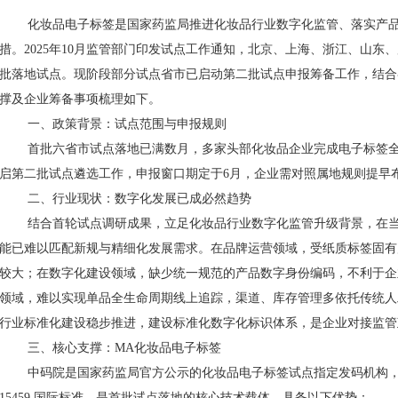
化妆品电子标签是国家药监局推进化妆品行业数字化监管、落实产
措。2025年10月监管部门印发试点工作通知，北京、上海、浙江、山东、
批落地试点。现阶段部分试点省市已启动第二批试点申报筹备工作，结合
撑及企业筹备事项梳理如下。
一、政策背景：试点范围与申报规则
首批六省市试点落地已满数月，多家头部化妆品企业完成电子标签
启第二批试点遴选工作，申报窗口期定于6月，企业需对照属地规则提早
二、行业现状：数字化发展已成必然趋势
结合首轮试点调研成果，立足化妆品行业数字化监管升级背景，在
能已难以匹配新规与精细化发展需求。在品牌运营领域，受纸质标签固有
较大；在数字化建设领域，缺少统一规范的产品数字身份编码，不利于企
领域，难以实现单品全生命周期线上追踪，渠道、库存管理多依托传统人
行业标准化建设稳步推进，建设标准化数字化标识体系，是企业对接监管
三、核心支撑：MA化妆品电子标签
中码院是国家药监局官方公示的化妆品电子标签试点指定发码机构，MA
15459 国际标准，是首批试点落地的核心技术载体。具备以下优势：